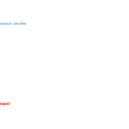
точных систем
вара!